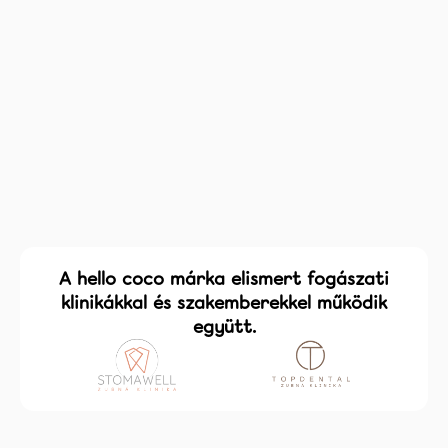
Rólunk
Facebook
Instagram
Tiktok
coco.hu
Minden kedvezményes csomagra
A hello coco márka elismert fogászati
klinikákkal és szakemberekkel működik
együtt.
Több