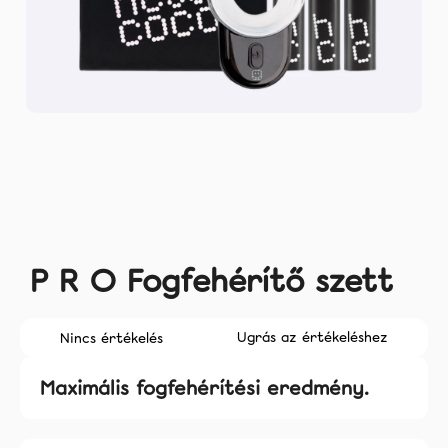
Rólunk
Facebook
Instagram
Tiktok
coco.hu
P R O Fogfehérítő szett
A
Ugrás az értékeléshez
Nincs értékelés
termék
átlagos
Maximális fogfehérítési eredmény.
értékelése
5-
ből