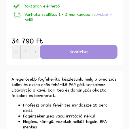
0,0
Raktáron elérhető
csillag.
Várható szállítás 1 - 3 munkanapon
további >
belül.
34 790 Ft
Egységár:
Kosárba
alább
A legerősebb fogfehérítő készletünk, mely 3 precíziós
tollat és extra erős fehérítő PAP gélt tartalmaz.
Eltávolítja a kávé, bor, tea és dohányzás okozta
foltokat és bevonatot.
Professzionális fehérítés mindössze 15 perc
alatt
Fogérzékenység vagy irritáció nélkül
Elegáns, könnyű, vezeték nélküli fogsín, BPA
mentes