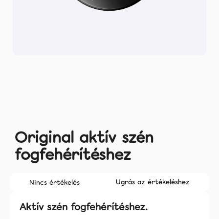
Rólunk
Facebook
Instagram
Tiktok
coco.hu
Original aktív szén
fogfehérítéshez
A
Ugrás az értékeléshez
Nincs értékelés
termék
átlagos
Aktív szén fogfehérítéshez.
értékelése
5-