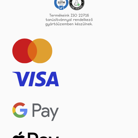
Termékeink ISO 22716
tanúsítvánnyal rendelkező
gyártóüzemben készülnek.