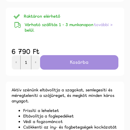
ből
0,0
Raktáron elérhető
csillag.
Várható szállítás 1 - 3 munkanapon
további >
belül.
6 790 Ft
Egységár:
Kosárba
alább
Aktív szénünk eltávolítja a szagokat, semlegesíti és
méregteleníti a szájüreget, és megköt minden káros
anyagot.
Frissíti a leheletet
Eltávolítja a foglepedéket
Védi a fogzománcot
Csökkenti az íny- és fogbetegségek kockázatát