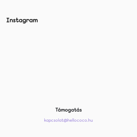
L
Instagram
á
b
l
é
c
Támogatás
kapcsolat@hellococo.hu