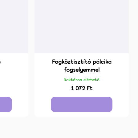
s
Fogköztisztító pálcika
fogselyemmel
Raktáron elérhető
1 072 Ft