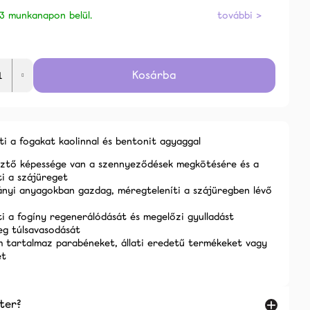
K 2026.08.10-IG
 3 munkanapon belül.
további >
 Ft
Kosárba
alább
ti a fogakat kaolinnal és bentonit agyaggal
sztő képessége van a szennyeződések megkötésére és a
ti a szájüreget
ányi anyagokban gazdag, méregteleníti a szájüregben lévő
ti a fogíny regenerálódását és megelőzi gyulladást
eg túlsavasodását
 tartalmaz parabéneket, állati eredetű termékeket vagy
et
ter?