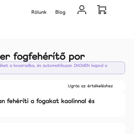
Bejelentkezés
Kosár
Rólunk
Blog
er fogfehérítő por
méket a kosaradba, és automatikusan INGYEN kapod a
Ugrás az értékeléshez
n fehéríti a fogakat kaolinnal és
Következő
ÉNY EGY HÓNAPRA