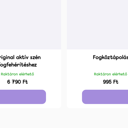
iginal aktív szén
Fogköztápolá
fogfehérítéshez
Raktáron elérhető
Raktáron elérhető
6 790 Ft
995 Ft