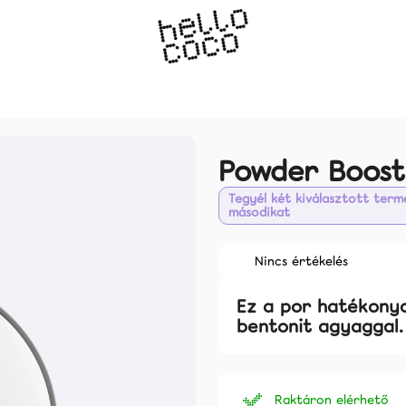
Mit keres?
Powder Boost
Tegyél két kiválasztott ter
másodikat
Ajánljuk
A
Nincs értékelés
termék
átlagos
Ez a por hatékonya
értékelése
bentonit agyaggal.
5-
ből
0,0
csillag.
Raktáron elérhető
LÁTVÁNYOS KÜLÖNBSÉG 2 HÉT ALATT
TARTÓS EREDM