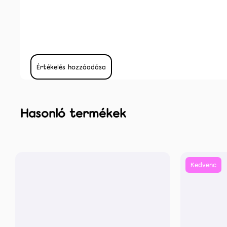
Értékelés hozzáadása
Kedvenc