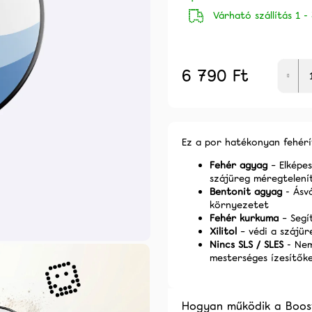
AKCIÓ -30% CSAK 2026.08.10-IG
AKCIÓ -30% CSA
Várható szállítás 1 -
20 006 Ft
21 148 Ft
Korábbi:
28 581 Ft
Korábbi:
30 211
6 790 Ft
Egységár:
Ez a por hatékonyan fehérí
Fehér agyag
– Elképe
szájüreg méregtelení
Bentonit agyag
- Ásv
környezetet
Fehér kurkuma
– Segí
Xilitol
– védi a szájür
Nincs SLS / SLES
- Nem
mesterséges ízesítők
Hogyan működik a Boos