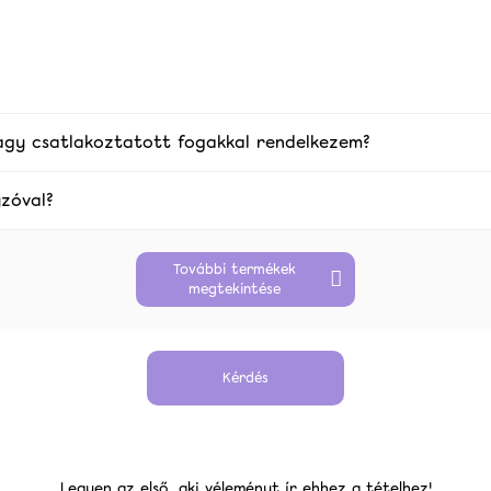
agy csatlakoztatott fogakkal rendelkezem?
zóval?
További termékek
megtekintése
Kérdés
Legyen az első, aki véleményt ír ehhez a tételhez!