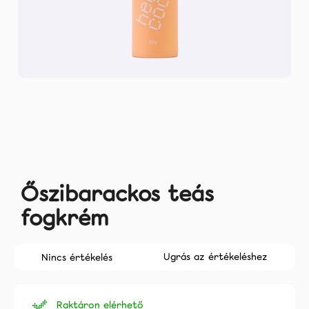
Rólunk
Facebook
Instagram
Tiktok
coco.hu
Őszibarackos teás
fogkrém
A
Ugrás az értékeléshez
Nincs értékelés
termék
átlagos
értékelése
Raktáron elérhető
5-