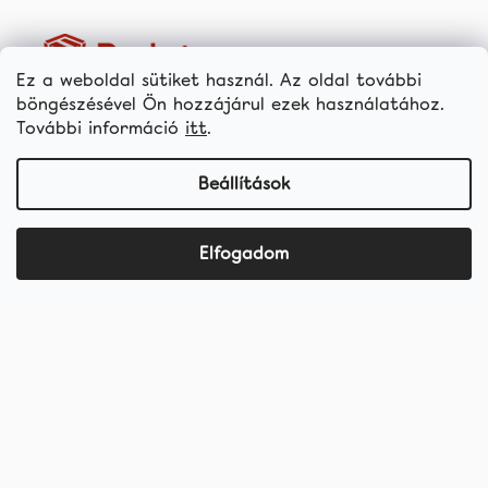
Ez a weboldal sütiket használ. Az oldal további
böngészésével Ön hozzájárul ezek használatához.
További információ
itt
.
Termékek
Fogfehérítő termékek
Beállítások
Kedvezményes csomagok
Fogkrémek
Elfogadom
Fogkefék
Fogköztápolás
hellococo.hu
©2019 - 2025 hello coco
shoptet készítette