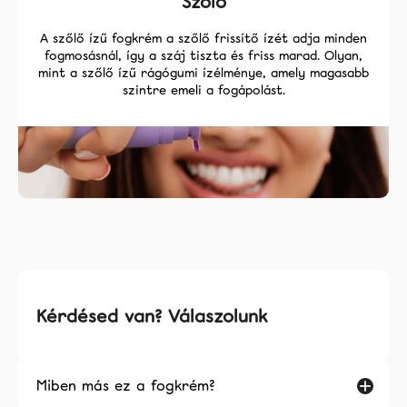
Szőlő
A szőlő ízű fogkrém a szőlő frissítő ízét adja minden
fogmosásnál, így a száj tiszta és friss marad. Olyan,
mint a szőlő ízű rágógumi ízélménye, amely magasabb
szintre emeli a fogápolást.
Kérdésed van? Válaszolunk
Miben más ez a fogkrém?