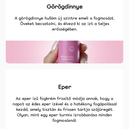
Görögdinnye
A görögdinnye hullám új szintre emeli a fogmosást.
Öveket becsatolni, és élvezd ki az ízt a teljes
erősségében.
Eper
Az eper ízű fogkrém frissítő módja annak, hogy a
napot az édes eper ízével és a hatékony fogápolással
kezdd, amely tisztán és frissen tartja szájüregét.
Olyan, mint egy eper turmix ízrobbanása minden
fogmosásnál.