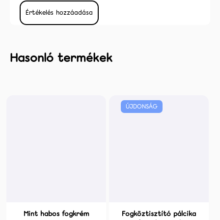
Értékelés hozzáadása
ÚJDONSÁG
Mint habos fogkrém
Fogköztisztító pálcika