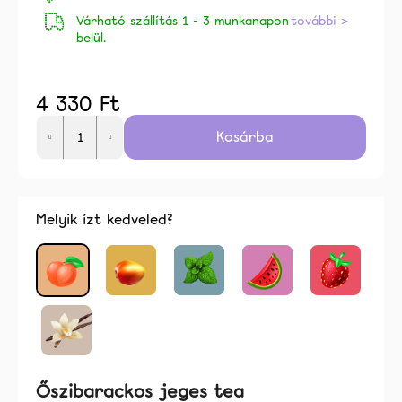
ből
Várható szállítás 1 - 3 munkanapon
további >
0,0
belül.
csillag.
4 330 Ft
Egységár:
Kosárba
alább
Melyik ízt kedveled?
Őszibarackos jeges tea