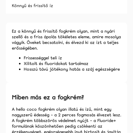
Könnyű és frissítő íz
Ez a könnyű és frissítő fogkrém olyan, mint a nyári
szellő és a friss ápolás tökéletes eleme, amire mosolya
vágyik. Öveket becsatolni, és élvezd ki az ízt a teljes
erősségében.
Frissességgel teli íz
Xilitolt és fluoridokat tartalmaz
Hosszú távú jótékony hatás a száj egészségére
Miben más ez a fogkrém?
A hello coco fogkrém olyan illatú és ízű, mint egy
nagyszerű édesség – a 2 perces fogmosás élvezet lesz.
A fogkrém többszörös védelmet nyújt – a Fluoride+
formulának köszönhetően pedig csökkenti az
érzékenységet, egészségesebb ínyt biztosít és javítja