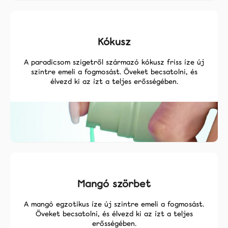
Kókusz
A paradicsom szigetről származó kókusz friss íze új
szintre emeli a fogmosást. Öveket becsatolni, és
élvezd ki az ízt a teljes erősségében.
Mangó szörbet
A mangó egzotikus íze új szintre emeli a fogmosást.
Öveket becsatolni, és élvezd ki az ízt a teljes
erősségében.