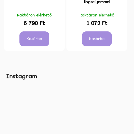
fogselyemmel
Raktáron elérhető
Raktáron elérhető
6 790 Ft
1 072 Ft
Kosárba
Kosárba
L
Instagram
á
b
l
é
c