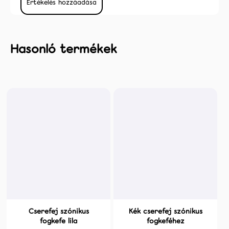
Értékelés hozzáadása
Cserefej szónikus
Kék cserefej szónikus
fogkefe lila
fogkeféhez