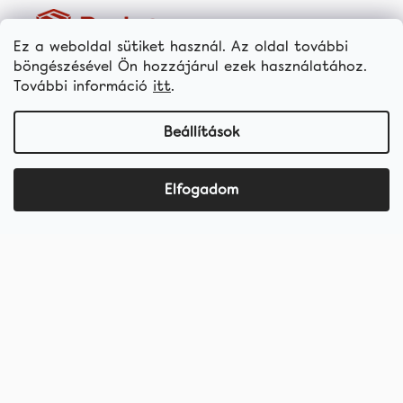
Ez a weboldal sütiket használ. Az oldal további
böngészésével Ön hozzájárul ezek használatához.
További információ
itt
.
Termékek
Fogfehérítő termékek
Beállítások
Kedvezményes csomagok
Fogkrémek
Elfogadom
Fogkefék
Fogköztápolás
hellococo.hu
©2019 - 2025 hello coco
shoptet készítette