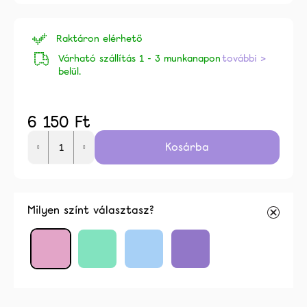
ből
0,0
Raktáron elérhető
csillag.
Várható szállítás 1 - 3 munkanapon
további >
belül.
6 150 Ft
Egységár:
Kosárba
alább
Milyen színt választasz?