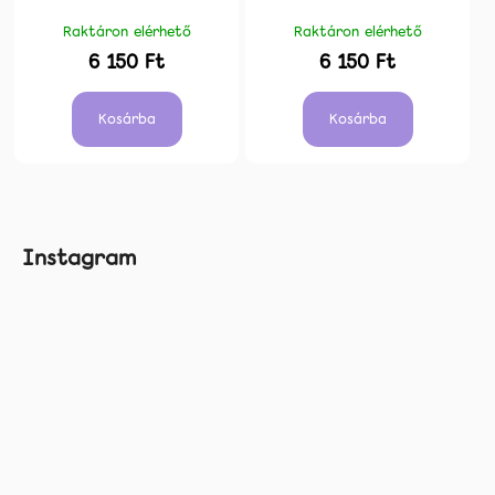
Raktáron elérhető
Raktáron elérhető
6 150 Ft
6 150 Ft
Kosárba
Kosárba
L
Instagram
á
b
l
é
c