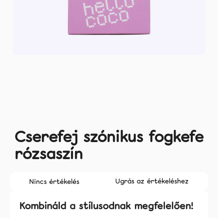
Rólunk
Facebook
Instagram
Tiktok
coco.hu
Cserefej szónikus fogkefe
rózsaszín
A
Ugrás az értékeléshez
Nincs értékelés
termék
átlagos
Kombináld a stílusodnak megfelelően!
értékelése
5-