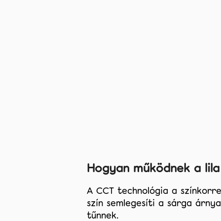
CSÍKOK
5 263 Ft
Hogyan működnek a lila
A CCT technológia a színkorrek
szín semlegesíti a sárga árny
tűnnek.