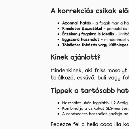
A korrekciós csíkok elő
Azonnali hatás
– a fogak már a ha
Kíméletes összetétel
– peroxid és 
Érzékeny fogakra is ideális
– irritá
Egyszerű használat
– mindennapi v
Tökéletes fotózás vagy különleges
Kinek ajánlott?
Mindenkinek, aki friss mosolyt
találkozó, esküvő, buli vagy fo
Tippek a tartósabb hat
Használat után legalább 1–2 óráig 
Kombinálja a csíkokat SLS-mentes,
A rendszeres használat javítja az
Fedezze fel a hello coco lila 