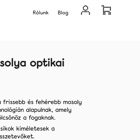
Bejelentkezés
Kosár
Rólunk
Blog
solya optikai
 a frissebb és fehérebb mosoly
nológián alapulnak, amely
ölcsönöz a fogaknak.
Következő
csíkok
kíméletesek a
sszetevőket.
R A FOGAK