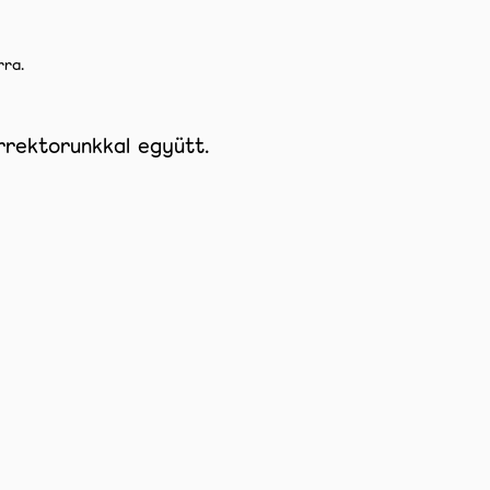
rra.
orrektorunkkal
együtt.