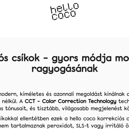
Mit keres?
iós csíkok – gyors módja mo
ragyogásának
Ajánljuk
 modern, kíméletes és azonnali megoldást kínálnak
 nélkül. A
CCT – Color Correction Technology
tech
s tónusait, és tisztább, világosabb megjelenést k
íkokkal ellentétben ezek a
hello coco korrekciós 
em tartalmaznak peroxidot, SLS-t vagy irritáló ö
PAP FEHÉRÍTŐ SZALAGOK ULTRA
SZÍNKORREKTO