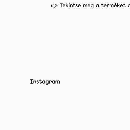
👉
Tekintse meg a terméket 
L
Instagram
á
b
l
é
c