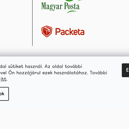
dal sütiket használ. Az oldal további
E
vel Ön hozzájárul ezek használatához. További
ó
itt
.
ok
hellococo.hu