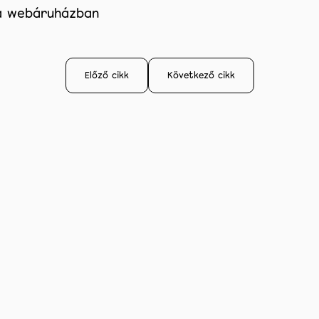
a webáruházban
Előző cikk
Következő cikk