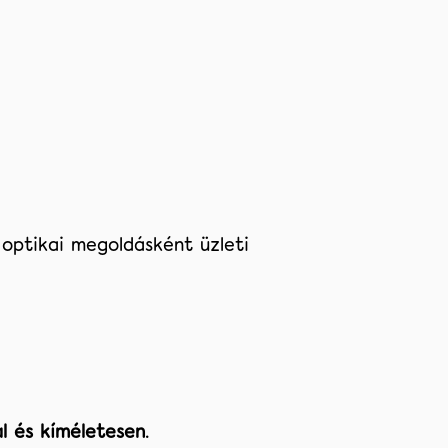
s optikai megoldásként üzleti
l és kíméletesen
.