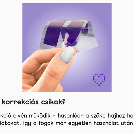
FEHÉRÍTÉSÉRE
4 720 Ft
10 222 Ft
 korrekciós csíkok?
ció elvén működik – hasonlóan a szőke hajhoz haszn
alatokat, így a fogak már egyetlen használat után