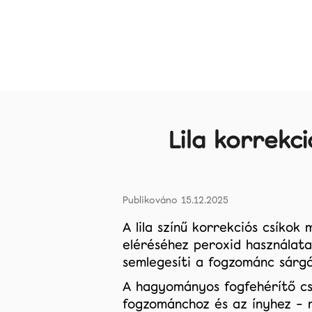
K
Ugrás
a
a
a
o
Vissza
Vissza
fő
boltba
boltba
s
tartalomhoz
á
r
Lila korrekc
Keresés
15.12.2025
A lila színű korrekciós csíkok
eléréséhez peroxid használata
semlegesíti a fogzománc sárgá
A hagyományos fogfehérítő cs
fogzománchoz és az ínyhez – n
CCT SZÍNKORREKCIÓS FEHÉRÍTŐ