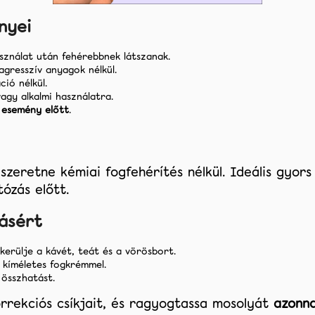
nyei
sználat után fehérebbnek látszanak.
agresszív anyagok nélkül.
ció nélkül.
agy alkalmi használatra.
 esemény előtt
.
 szeretne kémiai fogfehérítés nélkül. Ideális gyor
tózás előtt.
ásért
kerülje a kávét, teát és a vörösbort.
 kíméletes fogkrémmel.
 összhatást.
korrekciós csíkjait, és ragyogtassa mosolyát
azonna