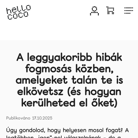
Ugrás
a
Bejelentkezé
Kosár
M
fő
tartalomhoz
Termékek
Fogfehérítő
termékek
A leggyakoribb hibák
fogmosás közben,
Kedvezményes
csomagok
amelyeket talán te is
Fogkrémek
elkövetsz (és hogyan
kerülheted el őket)
Fogkefék
Fogköztápolás
17.10.2025
Úgy gondolod, hogy helyesen mosol fogat? A
Blog
legtöbben „igen”-nel válaszolnának – de a