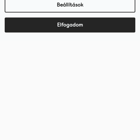
Beállítások
Elfogadom
Termékek
Fogfehérítő termékek
Kedvezményes csomagok
Fogkrémek
Fogkefék
Fogköztápolás
hellococo.hu
©2019 - 2025 hello coco
shoptet készítette