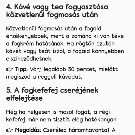
4. Kávé vagy tea fogyasztása
közvetlenül fogmosás után
Közvetlenül fogmosás után a fogaid
érzékenyebbek, mert a zománc ki van téve
a fogkrém hatásának. Ha rögtön ezután
kávét vagy teát iszol, a fogaid könnyebben
elszíneződhetnek.
👉 Tipp:
Várj legalább 30 percet, mielőtt
megiszod a reggeli kávédat.
5. A fogkefefej cseréjének
elfelejtése
Még ha helyesen is mosol fogat, a régi
kefefej már nem tisztít elég hatékonyan.
👉 Megoldás:
Cseréled háromhavonta? A