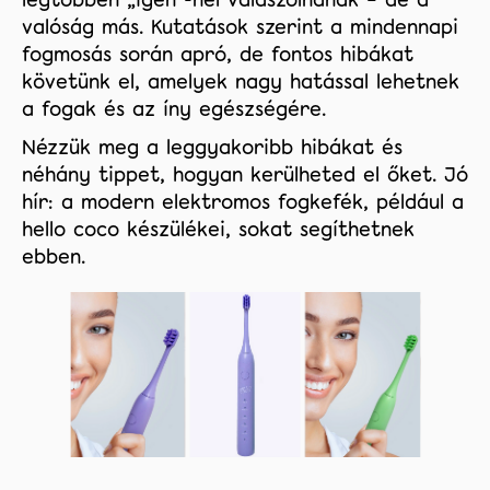
valóság más. Kutatások szerint a mindennapi
Rólunk
fogmosás során apró, de fontos hibákat
Facebook
követünk el, amelyek nagy hatással lehetnek
a fogak és az íny egészségére.
Instagram
Nézzük meg a leggyakoribb hibákat és
néhány tippet, hogyan kerülheted el őket. Jó
Tiktok
hír: a modern elektromos fogkefék, például a
hello coco készülékei, sokat segíthetnek
ebben.
coco.hu