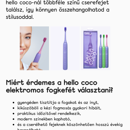
hello coco-nál többféle színű cserefejet
találsz, így könnyen összehangolhatod a
stílusoddal.
Miért érdemes a hello coco
elektromos fogkefét választani?
gyengéden tisztítja a fogakat és az ínyt,
kiküszöböli a kézi fogmosás gyakori hibáit,
praktikus időzítővel rendelkezik,
modern színekben kapható,
és a cserélhető fejeknek köszönhetően hosszú évekig
használható.