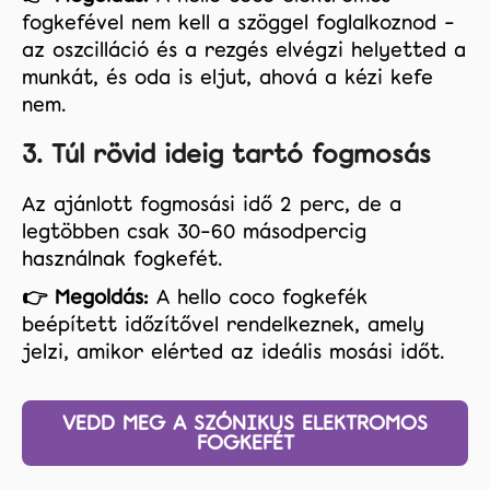
fogkefével nem kell a szöggel foglalkoznod –
az oszcilláció és a rezgés elvégzi helyetted a
munkát, és oda is eljut, ahová a kézi kefe
nem.
3. Túl rövid ideig tartó fogmosás
Az ajánlott fogmosási idő 2 perc, de a
legtöbben csak 30–60 másodpercig
használnak fogkefét.
👉 Megoldás:
A hello coco fogkefék
beépített időzítővel rendelkeznek, amely
jelzi, amikor elérted az ideális mosási időt.
VEDD MEG A SZÓNIKUS ELEKTROMOS
FOGKEFÉT