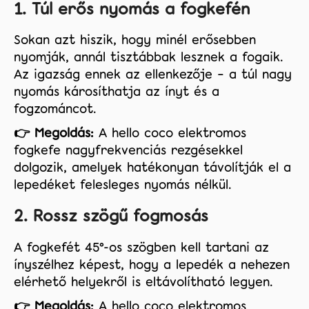
1. Túl erős nyomás a fogkefén
Sokan azt hiszik, hogy minél erősebben
nyomják, annál tisztábbak lesznek a fogaik.
Az igazság ennek az ellenkezője – a túl nagy
nyomás károsíthatja az ínyt és a
fogzománcot.
👉 Megoldás:
A hello coco elektromos
fogkefe nagyfrekvenciás rezgésekkel
dolgozik, amelyek hatékonyan távolítják el a
lepedéket felesleges nyomás nélkül.
2. Rossz szögű fogmosás
A fogkefét 45°-os szögben kell tartani az
ínyszélhez képest, hogy a lepedék a nehezen
elérhető helyekről is eltávolítható legyen.
👉 Megoldás:
A hello coco elektromos