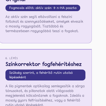
Fogmosás előtt: aktív szén → n-HA paszta
Az aktív szén segít eltávolítani a felszíni
foltokat és szennyeződéseket, amelyek elveszik
a mosoly ragyogását. Tisztábbá és
természetesen ragyogóbbá teszi a fogakat.
6. LÉPÉS
Színkorrektor fogfehérítéshez
Szükség szerint, a fehérítő rutin utolsó
lépéseként
A lila pigmentek optikailag semlegesítik a sárga
tónusokat, és pillanatok alatt világosabb
megjelenést kölcsönöznek a fogaknak. Ideális a
mosoly gyors felfrissítéséhez, vagy a fehérítő
rutin utolsó lépéseként.