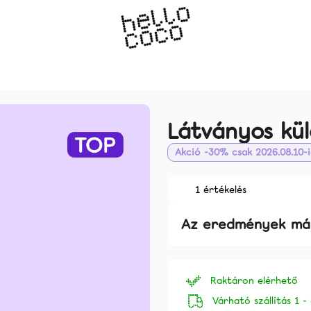
Mit keres?
Látványos kül
Akció -30% csak 2026.08.10-
Ajánljuk
A
1 értékelés
termék
átlagos
Az eredmények már
értékelése
5-
ből
5,0
Raktáron elérhető
csillag.
Várható szállítás 1 -
LÁTVÁNYOS KÜLÖNBSÉG 2 HÉT ALATT
TARTÓS EREDM