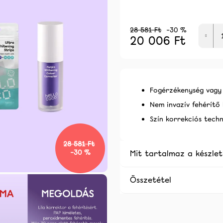
AKCIÓ -30% CSAK 2026.08.10-IG
AKCIÓ -30% CSA
20 006 Ft
21 148 Ft
Korábbi:
28 581 Ft
Korábbi:
30 211
28 581 Ft
–30 %
20 006 Ft
Egységár:
Fogérzékenység vagy i
Nem invazív fehérítő 
Szín korrekciós techn
28 581 Ft
–30 %
Mit tartalmaz a készlet
Összetétel