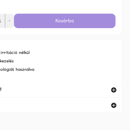
K 2026.08.10-IG
 Ft
Kosárba
alább
rritáció nélkül
kezelés
ológiát használva
?