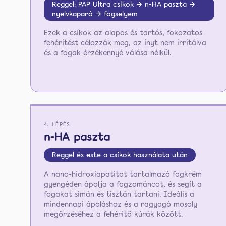
Reggel: PAP Ultra csíkok → n-HA paszta →
nyelvkaparó → fogselyem
Ezek a csíkok az alapos és tartós, fokozatos
fehérítést célozzák meg, az ínyt nem irritálva
és a fogak érzékennyé válása nélkül.
4. LÉPÉS
n-HA paszta
Reggel és este a csíkok használata után
A nano-hidroxiapatitot tartalmazó fogkrém
gyengéden ápolja a fogzománcot, és segít a
fogakat simán és tisztán tartani. Ideális a
mindennapi ápoláshoz és a ragyogó mosoly
megőrzéséhez a fehérítő kúrák között.