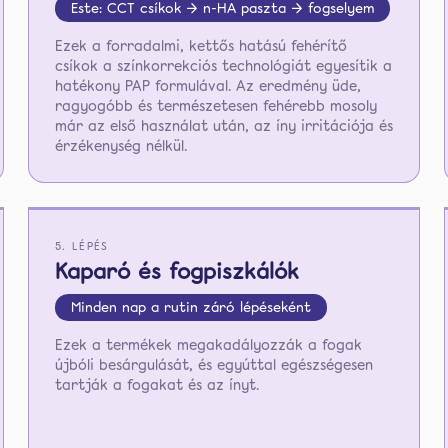
Este: CCT csíkok → n-HA paszta → fogselyem
Ezek a forradalmi, kettős hatású fehérítő
csíkok a színkorrekciós technológiát egyesítik a
hatékony PAP formulával. Az eredmény üde,
ragyogóbb és természetesen fehérebb mosoly
már az első használat után, az íny irritációja és
érzékenység nélkül.
5. LÉPÉS
Kaparó és fogpiszkálók
Minden nap a rutin záró lépéseként
Ezek a termékek megakadályozzák a fogak
újbóli besárgulását, és egyúttal egészségesen
tartják a fogakat és az ínyt.