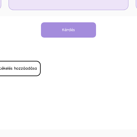
Kérdés
tékelés hozzáadása