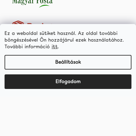
Ez a weboldal sütiket használ. Az oldal további
böngészésével Ön hozzájárul ezek használatához.
További információ
itt
.
Termékek
Fogfehérítő termékek
Beállítások
Kedvezményes csomagok
Fogkrémek
Elfogadom
Fogkefék
Fogköztápolás
hellococo.hu