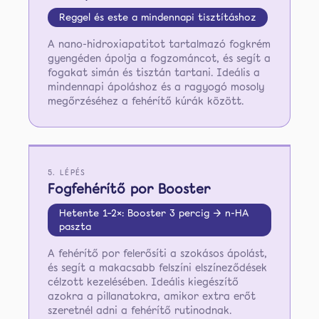
Reggel és este a mindennapi tisztításhoz
A nano-hidroxiapatitot tartalmazó fogkrém
gyengéden ápolja a fogzománcot, és segít a
fogakat simán és tisztán tartani. Ideális a
mindennapi ápoláshoz és a ragyogó mosoly
megőrzéséhez a fehérítő kúrák között.
5. LÉPÉS
Fogfehérítő por Booster
Hetente 1–2×: Booster 3 percig → n-HA
paszta
A fehérítő por felerősíti a szokásos ápolást,
és segít a makacsabb felszíni elszíneződések
célzott kezelésében. Ideális kiegészítő
azokra a pillanatokra, amikor extra erőt
szeretnél adni a fehérítő rutinodnak.