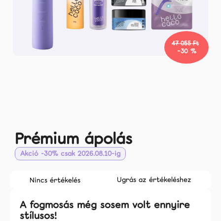
Rólunk
Facebook
47 055 Ft
–30 %
Instagram
Tiktok
coco.hu
Prémium ápolás
Akció -30% csak 2026.08.10-ig
A
Ugrás az értékeléshez
Nincs értékelés
termék
átlagos
A fogmosás még sosem volt ennyire
értékelése
stílusos!
5-