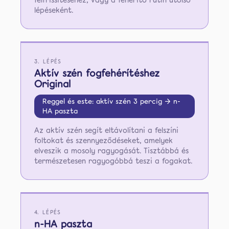
felfrissítéséhez, vagy a fehérítő rutin utolsó
lépéseként.
3. LÉPÉS
Aktív szén fogfehérítéshez
Original
Reggel és este: aktív szén 3 percig → n-
HA paszta
Az aktív szén segít eltávolítani a felszíni
foltokat és szennyeződéseket, amelyek
elveszik a mosoly ragyogását. Tisztábbá és
természetesen ragyogóbbá teszi a fogakat.
4. LÉPÉS
n-HA paszta