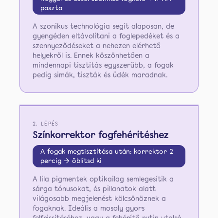
paszta
A szonikus technológia segít alaposan, de
gyengéden eltávolítani a foglepedéket és a
szennyeződéseket a nehezen elérhető
helyekről is. Ennek köszönhetően a
mindennapi tisztítás egyszerűbb, a fogak
pedig simák, tiszták és üdék maradnak.
2. LÉPÉS
Színkorrektor fogfehérítéshez
A fogak megtisztítása után: korrektor 2
percig → öblítsd ki
A lila pigmentek optikailag semlegesítik a
sárga tónusokat, és pillanatok alatt
világosabb megjelenést kölcsönöznek a
fogaknak. Ideális a mosoly gyors