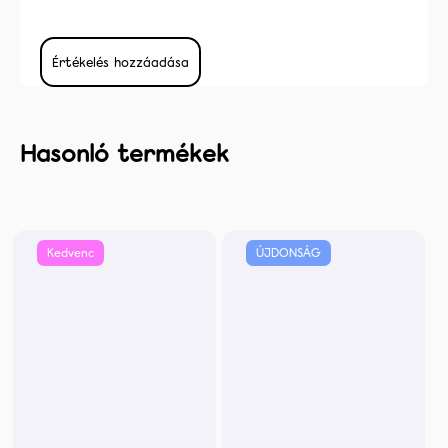
Értékelés hozzáadása
Kedvenc
ÚJDONSÁG