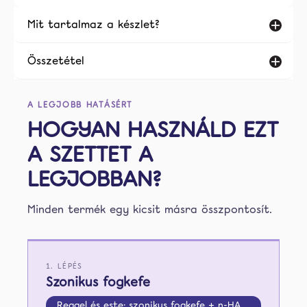
Mit tartalmaz a készlet?
Összetétel
A LEGJOBB HATÁSÉRT
HOGYAN HASZNÁLD EZT
A SZETTET A
LEGJOBBAN?
Minden termék egy kicsit másra összpontosít.
1. LÉPÉS
Szonikus fogkefe
Reggel és este: szonikus fogkefe + n-HA