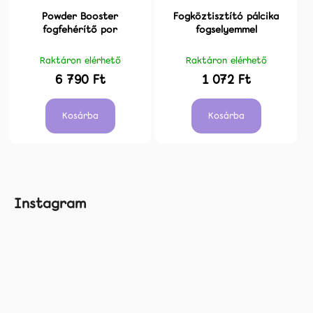
Powder Booster
Fogköztisztító pálcika
fogfehérítő por
fogselyemmel
Raktáron elérhető
Raktáron elérhető
6 790 Ft
1 072 Ft
Kosárba
Kosárba
L
Instagram
á
b
l
é
c