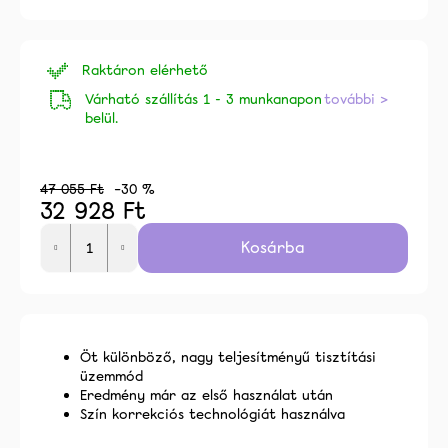
ből
0,0
csillag.
Raktáron elérhető
Várható szállítás 1 - 3 munkanapon
további >
belül.
47 055 Ft
–30 %
32 928 Ft
Egységár:
Kosárba
alább
Öt különböző, nagy teljesítményű tisztítási
üzemmód
Eredmény már az első használat után
Szín korrekciós technológiát használva